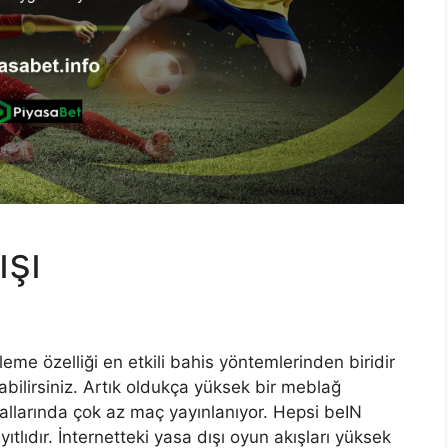
şı
eme özelliği en etkili bahis yöntemlerinden biridir
bilirsiniz. Artık oldukça yüksek bir meblağ
allarında çok az maç yayınlanıyor. Hepsi beIN
yıtlıdır. İnternetteki yasa dışı oyun akışları yüksek