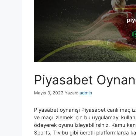
Piyasabet Oynanı
Mayıs 3, 2023
Yazarı:
admin
Piyasabet oynanışı Piyasabet canlı maç izl
ve maçı izlemek için bu uygulamayı kullana
ödeyerek oyunu izleyebilirsiniz. Kamu kan
Sports, Tivibu gibi ücretli platformlarda ka