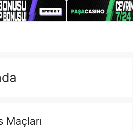
nda
s Maçları