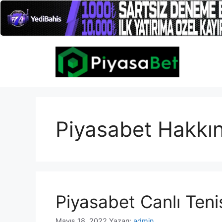
İçeriğe
atla
Piyasabet Hakkı
Piyasabet Canlı Teni
Mayıs 18, 2022
Yazarı:
admin