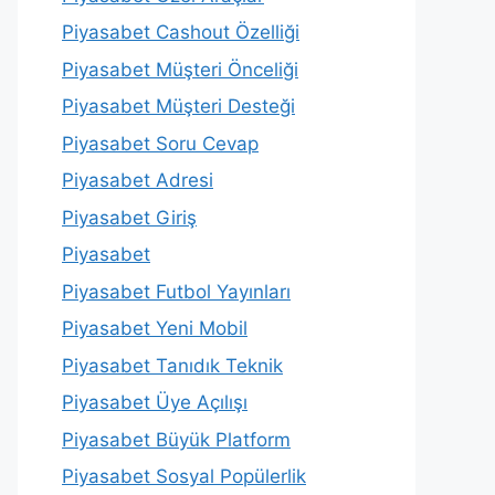
Piyasabet Cashout Özelliği
Piyasabet Müşteri Önceliği
Piyasabet Müşteri Desteği
Piyasabet Soru Cevap
Piyasabet Adresi
Piyasabet Giriş
Piyasabet
Piyasabet Futbol Yayınları
Piyasabet Yeni Mobil
Piyasabet Tanıdık Teknik
Piyasabet Üye Açılışı
Piyasabet Büyük Platform
Piyasabet Sosyal Popülerlik