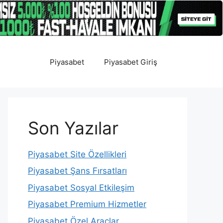
Piyasabet
Piyasabet Giriş
Son Yazılar
Piyasabet Site Özellikleri
Piyasabet Şans Fırsatları
Piyasabet Sosyal Etkileşim
Piyasabet Premium Hizmetler
Piyasabet Özel Araçlar