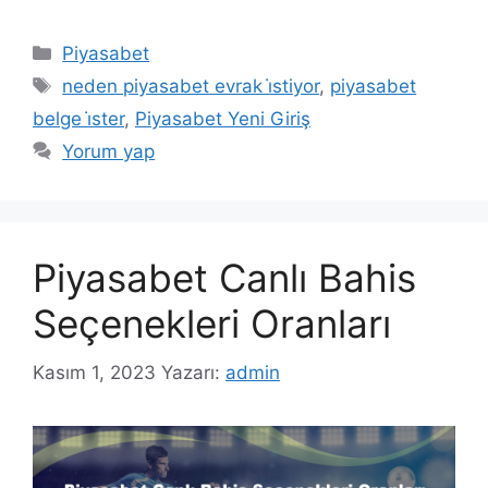
Kategoriler
Piyasabet
Etiketler
neden piyasabet evrak i̇stiyor
,
piyasabet
belge i̇ster
,
Piyasabet Yeni Giriş
Yorum yap
Piyasabet Canlı Bahis
Seçenekleri Oranları
Kasım 1, 2023
Yazarı:
admin