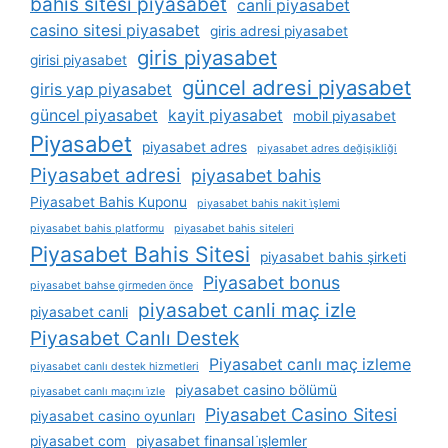
bahis sitesi piyasabet
canli piyasabet
casino sitesi piyasabet
giris adresi piyasabet
giris piyasabet
girisi piyasabet
güncel adresi piyasabet
giris yap piyasabet
güncel piyasabet
kayit piyasabet
mobil piyasabet
Piyasabet
piyasabet adres
piyasabet adres değişikliği
Piyasabet adresi
piyasabet bahis
Piyasabet Bahis Kuponu
piyasabet bahis nakit i̇şlemi
piyasabet bahis platformu
piyasabet bahis siteleri
Piyasabet Bahis Sitesi
piyasabet bahis şirketi
Piyasabet bonus
piyasabet bahse girmeden önce
piyasabet canli maç izle
piyasabet canli
Piyasabet Canlı Destek
Piyasabet canlı maç izleme
piyasabet canlı destek hizmetleri
piyasabet casino bölümü
piyasabet canlı maçını i̇zle
Piyasabet Casino Sitesi
piyasabet casino oyunları
piyasabet com
piyasabet finansal i̇şlemler