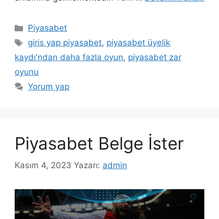
Kategoriler
Piyasabet
Etiketler
giris yap piyasabet
,
piyasabet üyelik
kaydı'ndan daha fazla oyun
,
piyasabet zar
oyunu
Yorum yap
Piyasabet Belge İster
Kasım 4, 2023
Yazarı:
admin