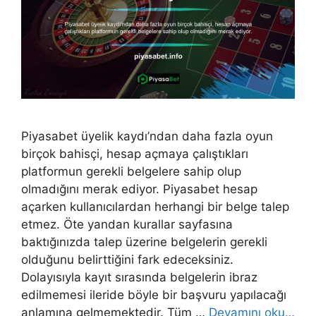
Piyasabet üyelik kaydı’ndan daha fazla oyun
birçok bahisçi, hesap açmaya çalıştıkları
platformun gerekli belgelere sahip olup
olmadığını merak ediyor. Piyasabet hesap
açarken kullanıcılardan herhangi bir belge talep
etmez. Öte yandan kurallar sayfasına
baktığınızda talep üzerine belgelerin gerekli
olduğunu belirttiğini fark edeceksiniz.
Dolayısıyla kayıt sırasında belgelerin ibraz
edilmemesi ileride böyle bir başvuru yapılacağı
anlamına gelmemektedir. Tüm …
Devamını oku…