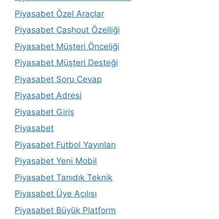
Piyasabet Özel Araçlar
Piyasabet Cashout Özelliği
Piyasabet Müşteri Önceliği
Piyasabet Müşteri Desteği
Piyasabet Soru Cevap
Piyasabet Adresi
Piyasabet Giriş
Piyasabet
Piyasabet Futbol Yayınları
Piyasabet Yeni Mobil
Piyasabet Tanıdık Teknik
Piyasabet Üye Açılışı
Piyasabet Büyük Platform