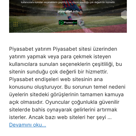
Piyasabet yatırım Piyasabet sitesi üzerinden
yatırım yapmak veya para çekmek isteyen
kullanıcılara sunulan seçeneklerin çeşitliliği, bu
sitenin sunduğu çok değerli bir hizmettir.
Piyasabet endişeleri web sitesinin ana
konusunu oluşturuyor. Bu sorunun temel nedeni
üyelerin sitedeki görüşlerinin tamamen kamuya
açık olmasıdır. Oyuncular çoğunlukla güvenilir
sitelerde bahis oynayarak gelirlerini artırmak
isterler. Ancak bazı web siteleri her şeyi …
Devamını oku…