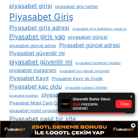
piyasabet girisi
piyasabet giris twitter
Piyasabet Giriş
Piyasabet giriş adresi
piyasabet giriş bağlantısı yasal mı
Piyasabet giriş yap
piyasabet güncel
Piyasabet güncel adresi
piyasabet güncel adres
Piyasabet güvenilir mi
piyasabet güvenlir mi
piyasabet hizmetleri oyunları
piyasabet instagram
piyasabet i̇çin yüksek reytingler
Piyasabet Kayıt
Piyasabet Kayıt Ve Üyelik
Piyasabet kaç oldu
piyasabet kullanıcı bilgileri
piyasabet maç izleme
piyasabet kuralları
Piyasabet Mobil Canlı Casino
piyasabet mobil erişim
piyasabet mobil uygulama
Piyasabet nasıl bir site
×
piyasabet nasıl para çekilir
piyasabet oyun hizmeti
piyasabet oyun seçenekleri
piyasabet oyunları