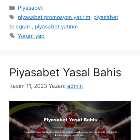
Kategoriler
Piyasabet
Etiketler
piyasabet promosyon yatırım
,
piyasabet
telegram
,
piyasabet yatırım
Yorum yap
Piyasabet Yasal Bahis
Kasım 11, 2023
Yazarı:
admin