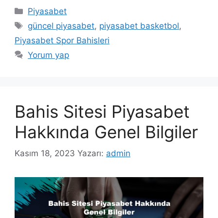
Kategoriler
Piyasabet
Etiketler
güncel piyasabet
,
piyasabet basketbol
,
Piyasabet Spor Bahisleri
Yorum yap
Bahis Sitesi Piyasabet
Hakkında Genel Bilgiler
Kasım 18, 2023
Yazarı:
admin