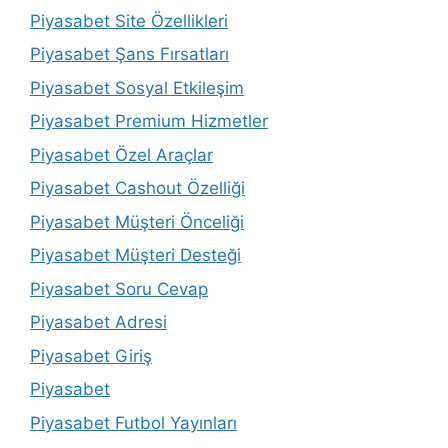
Piyasabet Site Özellikleri
Piyasabet Şans Fırsatları
Piyasabet Sosyal Etkileşim
Piyasabet Premium Hizmetler
Piyasabet Özel Araçlar
Piyasabet Cashout Özelliği
Piyasabet Müşteri Önceliği
Piyasabet Müşteri Desteği
Piyasabet Soru Cevap
Piyasabet Adresi
Piyasabet Giriş
Piyasabet
Piyasabet Futbol Yayınları