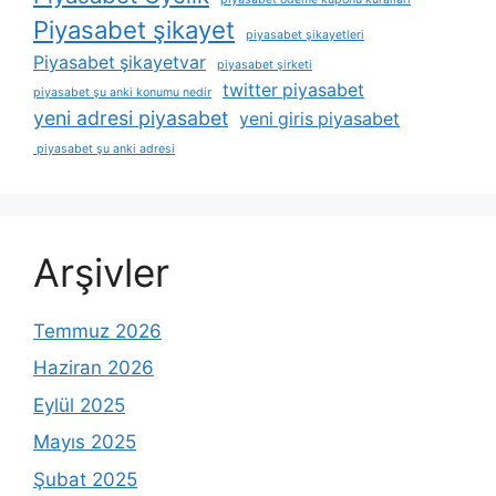
Piyasabet şikayet
piyasabet şikayetleri
Piyasabet şikayetvar
piyasabet şirketi
twitter piyasabet
piyasabet şu anki konumu nedir
yeni adresi piyasabet
yeni giris piyasabet
piyasabet şu anki adresi
Arşivler
Temmuz 2026
Haziran 2026
Eylül 2025
Mayıs 2025
Şubat 2025