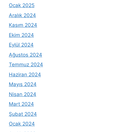
Ocak 2025
Aralık 2024
Kasım 2024
Ekim 2024
Eylül 2024
Ağustos 2024
Temmuz 2024
Haziran 2024
Mayıs 2024
Nisan 2024
Mart 2024
Şubat 2024
Ocak 2024