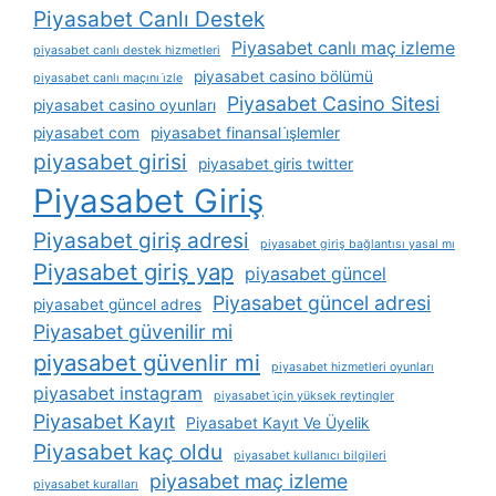
Piyasabet Canlı Destek
Piyasabet canlı maç izleme
piyasabet canlı destek hizmetleri
piyasabet casino bölümü
piyasabet canlı maçını i̇zle
Piyasabet Casino Sitesi
piyasabet casino oyunları
piyasabet com
piyasabet finansal i̇şlemler
piyasabet girisi
piyasabet giris twitter
Piyasabet Giriş
Piyasabet giriş adresi
piyasabet giriş bağlantısı yasal mı
Piyasabet giriş yap
piyasabet güncel
Piyasabet güncel adresi
piyasabet güncel adres
Piyasabet güvenilir mi
piyasabet güvenlir mi
piyasabet hizmetleri oyunları
piyasabet instagram
piyasabet i̇çin yüksek reytingler
Piyasabet Kayıt
Piyasabet Kayıt Ve Üyelik
Piyasabet kaç oldu
piyasabet kullanıcı bilgileri
piyasabet maç izleme
piyasabet kuralları