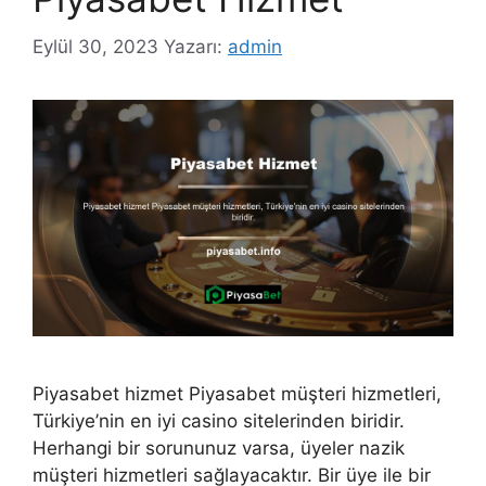
Eylül 30, 2023
Yazarı:
admin
Piyasabet hizmet Piyasabet müşteri hizmetleri,
Türkiye’nin en iyi casino sitelerinden biridir.
Herhangi bir sorununuz varsa, üyeler nazik
müşteri hizmetleri sağlayacaktır. Bir üye ile bir