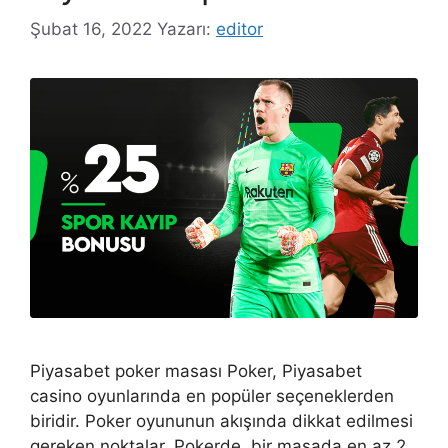
Şubat 16, 2022
Yazarı:
editor
Piyasabet poker masası Poker, Piyasabet
casino oyunlarında en popüler seçeneklerden
biridir. Poker oyununun akışında dikkat edilmesi
gereken noktalar. Pokerde, bir masada en az 2