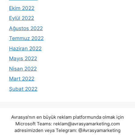
Ekim 2022
Eylül 2022
Ağustos 2022
Temmuz 2022
Haziran 2022
Mayıs 2022
Nisan 2022
Mart 2022
Şubat 2022
Avrasya'nın en büyük reklam platformunda olmak için
Microsoft Teams:
reklam@avrasyamarketing.com
adresimizden veya Telegram: @Avrasyamarketing