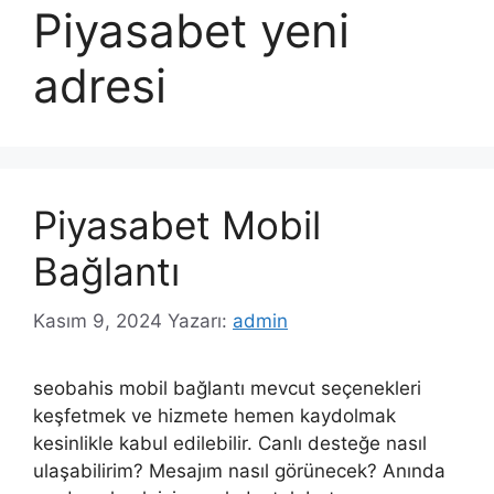
Piyasabet yeni
adresi
Piyasabet Mobil
Bağlantı
Kasım 9, 2024
Yazarı:
admin
seobahis mobil bağlantı mevcut seçenekleri
keşfetmek ve hizmete hemen kaydolmak
kesinlikle kabul edilebilir. Canlı desteğe nasıl
ulaşabilirim? Mesajım nasıl görünecek? Anında