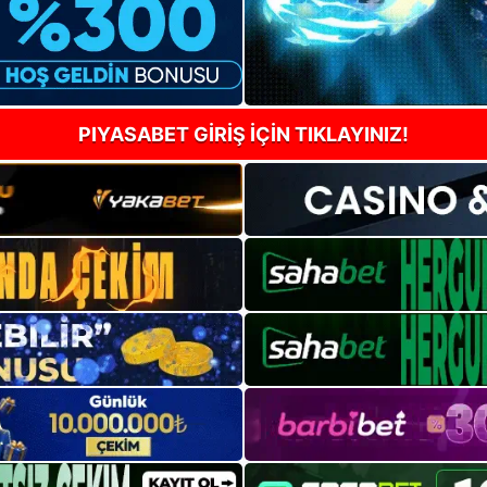
PIYASABET GİRİŞ İÇİN TIKLAYINIZ!