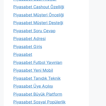
Piyasabet Cashout Özelliği
Piyasabet Müşteri Önceliği
Piyasabet Müşteri Desteği
Piyasabet Soru Cevap
Piyasabet Adresi
Piyasabet Giriş
Piyasabet
Piyasabet Futbol Yayınları
Piyasabet Yeni Mobil
Piyasabet Tanıdık Teknik
Piyasabet Üye Açılışı
Piyasabet Büyük Platform
Piyasabet Sosyal Popülerlik