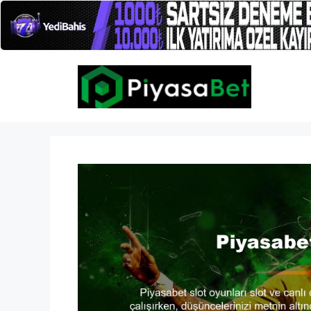
İçeriğe
atla