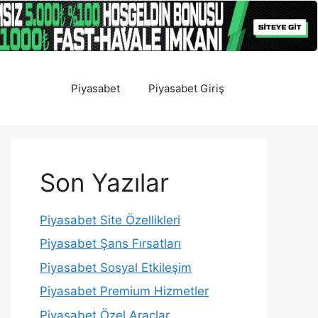
Piyasabet
Piyasabet Giriş
Son Yazılar
Piyasabet Site Özellikleri
Piyasabet Şans Fırsatları
Piyasabet Sosyal Etkileşim
Piyasabet Premium Hizmetler
Piyasabet Özel Araçlar