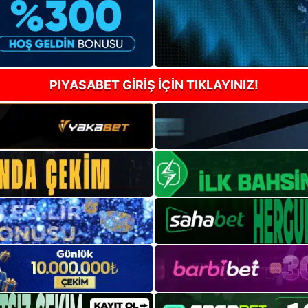
PIYASABET GİRİŞ İÇİN TIKLAYINIZ!