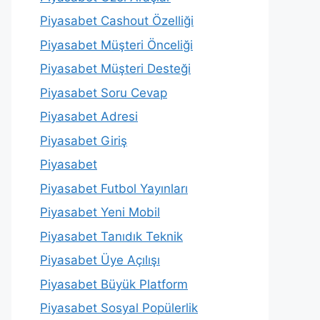
Piyasabet Cashout Özelliği
Piyasabet Müşteri Önceliği
Piyasabet Müşteri Desteği
Piyasabet Soru Cevap
Piyasabet Adresi
Piyasabet Giriş
Piyasabet
Piyasabet Futbol Yayınları
Piyasabet Yeni Mobil
Piyasabet Tanıdık Teknik
Piyasabet Üye Açılışı
Piyasabet Büyük Platform
Piyasabet Sosyal Popülerlik