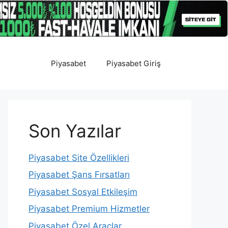
Piyasabet
Piyasabet Giriş
Son Yazılar
Piyasabet Site Özellikleri
Piyasabet Şans Fırsatları
Piyasabet Sosyal Etkileşim
Piyasabet Premium Hizmetler
Piyasabet Özel Araçlar