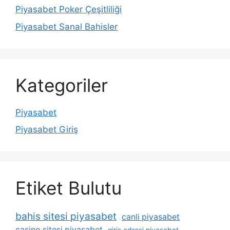
Piyasabet Poker Çeşitliliği
Piyasabet Sanal Bahisler
Kategoriler
Piyasabet
Piyasabet Giriş
Etiket Bulutu
bahis sitesi piyasabet
canli piyasabet
casino sitesi piyasabet