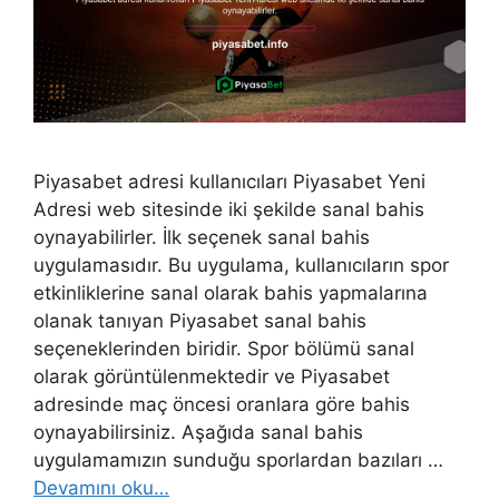
Piyasabet adresi kullanıcıları Piyasabet Yeni
Adresi web sitesinde iki şekilde sanal bahis
oynayabilirler. İlk seçenek sanal bahis
uygulamasıdır. Bu uygulama, kullanıcıların spor
etkinliklerine sanal olarak bahis yapmalarına
olanak tanıyan Piyasabet sanal bahis
seçeneklerinden biridir. Spor bölümü sanal
olarak görüntülenmektedir ve Piyasabet
adresinde maç öncesi oranlara göre bahis
oynayabilirsiniz. Aşağıda sanal bahis
uygulamamızın sunduğu sporlardan bazıları …
Devamını oku…