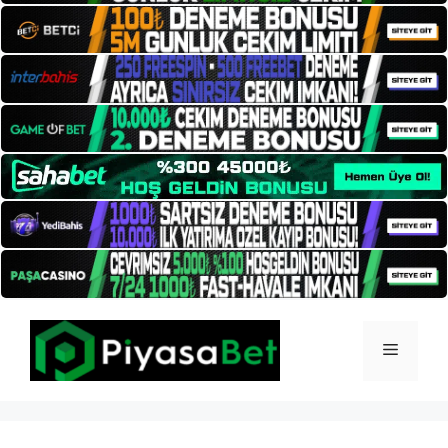
İçeriğe
atla
Menü