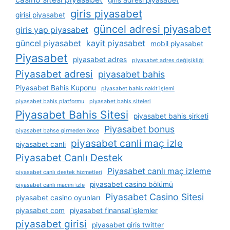
giris adresi piyasabet
giris piyasabet
girisi piyasabet
güncel adresi piyasabet
giris yap piyasabet
güncel piyasabet
kayit piyasabet
mobil piyasabet
Piyasabet
piyasabet adres
piyasabet adres değişikliği
Piyasabet adresi
piyasabet bahis
Piyasabet Bahis Kuponu
piyasabet bahis nakit i̇şlemi
piyasabet bahis platformu
piyasabet bahis siteleri
Piyasabet Bahis Sitesi
piyasabet bahis şirketi
Piyasabet bonus
piyasabet bahse girmeden önce
piyasabet canli maç izle
piyasabet canli
Piyasabet Canlı Destek
Piyasabet canlı maç izleme
piyasabet canlı destek hizmetleri
piyasabet casino bölümü
piyasabet canlı maçını i̇zle
Piyasabet Casino Sitesi
piyasabet casino oyunları
piyasabet com
piyasabet finansal i̇şlemler
piyasabet girisi
piyasabet giris twitter