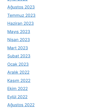
Ağustos 2023
Temmuz 2023
Haziran 2023
Mayıs 2023
Nisan 2023
Mart 2023
Şubat 2023
Ocak 2023
Aralık 2022
Kasım 2022
Ekim 2022
Eylül 2022
Ağustos 2022