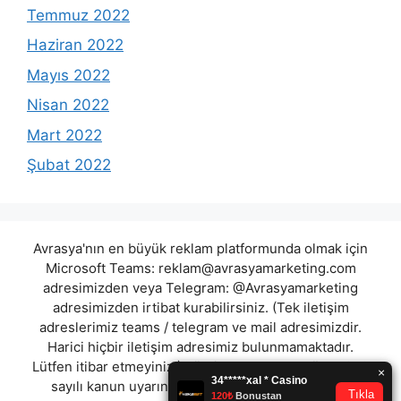
Temmuz 2022
Haziran 2022
Mayıs 2022
Nisan 2022
Mart 2022
Şubat 2022
Avrasya'nın en büyük reklam platformunda olmak için
Microsoft Teams:
reklam@avrasyamarketing.com
adresimizden veya Telegram: @Avrasyamarketing
adresimizden irtibat kurabilirsiniz. (Tek iletişim
adreslerimiz teams / telegram ve mail adresimizdir.
Harici hiçbir iletişim adresimiz bulunmamaktadır.
Lütfen itibar etmeyiniz.) Türkiye yasalarına göre 7258
sayılı kanun uyarınca yasa dışı bahis oynamanın