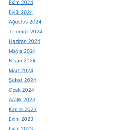
Ekim 2024
Eylül 2024
Ağustos 2024
Temmuz 2024
Haziran 2024
Mayıs 2024
Nisan 2024
Mart 2024
Şubat 2024
Ocak 2024
Aralık 2023
Kasım 2023
Ekim 2023
Eylül 2023