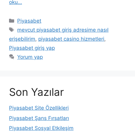
oku…
Kategoriler
Piyasabet
Etiketler
mevcut piyasabet giriş adresime nasıl
erişebilirim
,
piyasabet casino hizmetleri
,
Piyasabet giriş yap
Yorum yap
Son Yazılar
Piyasabet Site Özellikleri
Piyasabet Şans Fırsatları
Piyasabet Sosyal Etkileşim