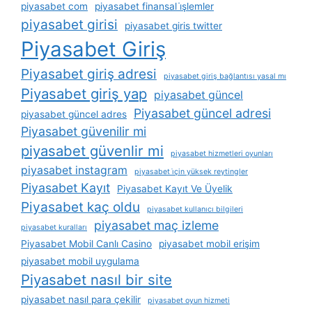
piyasabet com
piyasabet finansal i̇şlemler
piyasabet girisi
piyasabet giris twitter
Piyasabet Giriş
Piyasabet giriş adresi
piyasabet giriş bağlantısı yasal mı
Piyasabet giriş yap
piyasabet güncel
Piyasabet güncel adresi
piyasabet güncel adres
Piyasabet güvenilir mi
piyasabet güvenlir mi
piyasabet hizmetleri oyunları
piyasabet instagram
piyasabet i̇çin yüksek reytingler
Piyasabet Kayıt
Piyasabet Kayıt Ve Üyelik
Piyasabet kaç oldu
piyasabet kullanıcı bilgileri
piyasabet maç izleme
piyasabet kuralları
Piyasabet Mobil Canlı Casino
piyasabet mobil erişim
piyasabet mobil uygulama
Piyasabet nasıl bir site
piyasabet nasıl para çekilir
piyasabet oyun hizmeti