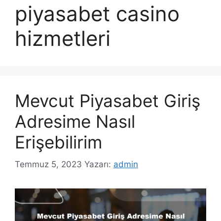
piyasabet casino
hizmetleri
Mevcut Piyasabet Giriş
Adresime Nasıl
Erişebilirim
Temmuz 5, 2023
Yazarı:
admin