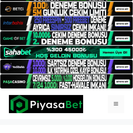
İçeriğe
atla
Menü