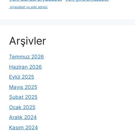
piyasabet şu anki adresi
Arşivler
Temmuz 2026
Haziran 2026
Eylül 2025
Mayıs 2025
Şubat 2025
Ocak 2025
Aralık 2024
Kasım 2024