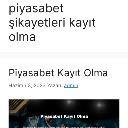
piyasabet
şikayetleri kayıt
olma
Piyasabet Kayıt Olma
Haziran 3, 2023
Yazarı:
admin