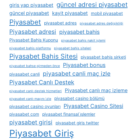
güncel adresi piyasabet
giris yap piyasabet
güncel piyasabet
kayit piyasabet
mobil piyasabet
Piyasabet
piyasabet adres
piyasabet adres değişikliği
Piyasabet adresi
piyasabet bahis
Piyasabet Bahis Kuponu
piyasabet bahis nakit i̇şlemi
piyasabet bahis platformu
piyasabet bahis siteleri
Piyasabet Bahis Sitesi
piyasabet bahis şirketi
Piyasabet bonus
piyasabet bahse girmeden önce
piyasabet canli maç izle
piyasabet canli
Piyasabet Canlı Destek
Piyasabet canlı maç izleme
piyasabet canlı destek hizmetleri
piyasabet casino bölümü
piyasabet canlı maçını i̇zle
Piyasabet Casino Sitesi
piyasabet casino oyunları
piyasabet com
piyasabet finansal i̇şlemler
piyasabet girisi
piyasabet giris twitter
Piyasabet Giriş