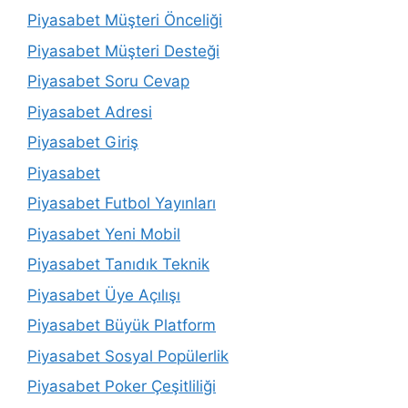
Piyasabet Müşteri Önceliği
Piyasabet Müşteri Desteği
Piyasabet Soru Cevap
Piyasabet Adresi
Piyasabet Giriş
Piyasabet
Piyasabet Futbol Yayınları
Piyasabet Yeni Mobil
Piyasabet Tanıdık Teknik
Piyasabet Üye Açılışı
Piyasabet Büyük Platform
Piyasabet Sosyal Popülerlik
Piyasabet Poker Çeşitliliği