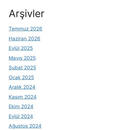
Arşivler
Temmuz 2026
Haziran 2026
Eylül 2025
Mayıs 2025
Şubat 2025
Ocak 2025
Aralık 2024
Kasım 2024
Ekim 2024
Eylül 2024
Ağustos 2024