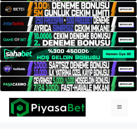
İçeriğe
atla
Menü