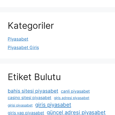
Kategoriler
Piyasabet
Piyasabet Giriş
Etiket Bulutu
bahis sitesi piyasabet
canli piyasabet
casino sitesi piyasabet
giris adresi piyasabet
giris piyasabet
girisi piyasabet
güncel adresi piyasabet
giris yap piyasabet