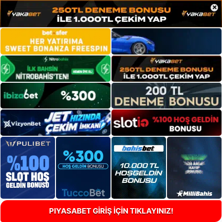
×
PIYASABET GİRİŞ İÇİN TIKLAYINIZ!