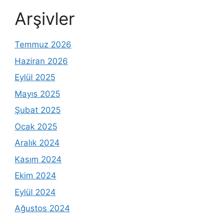
Arşivler
Temmuz 2026
Haziran 2026
Eylül 2025
Mayıs 2025
Şubat 2025
Ocak 2025
Aralık 2024
Kasım 2024
Ekim 2024
Eylül 2024
Ağustos 2024