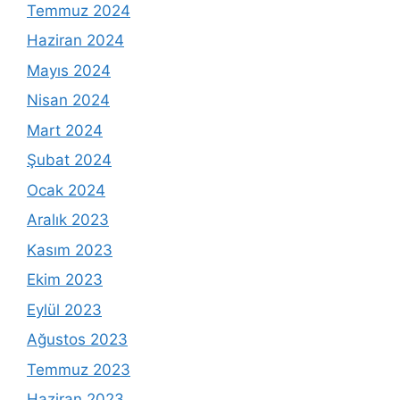
Temmuz 2024
Haziran 2024
Mayıs 2024
Nisan 2024
Mart 2024
Şubat 2024
Ocak 2024
Aralık 2023
Kasım 2023
Ekim 2023
Eylül 2023
Ağustos 2023
Temmuz 2023
Haziran 2023