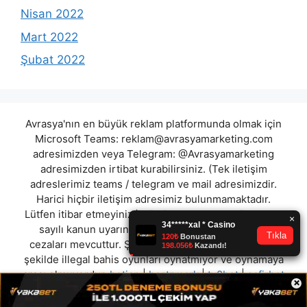
Nisan 2022
Mart 2022
Şubat 2022
Avrasya'nın en büyük reklam platformunda olmak için
Microsoft Teams:
reklam@avrasyamarketing.com
adresimizden veya Telegram: @Avrasyamarketing
adresimizden irtibat kurabilirsiniz. (Tek iletişim
adreslerimiz teams / telegram ve mail adresimizdir.
Harici hiçbir iletişim adresimiz bulunmamaktadır.
Lütfen itibar etmeyiniz.) Türkiye yasalarına göre 7258
sayılı kanun uyarınca yasa dışı bahis oynamanın
cezaları mevcuttur. Şu an bulunduğunuz site hiç bir
şekilde illegal bahis oyunları oynatmıyor ve oynamaya
aracı olmuyordur.
betjan
|
bertzmark
|
tv8bet
|
safirbet
×
|
gatabet
|
trendbet
|
betnis
|
enfesbet