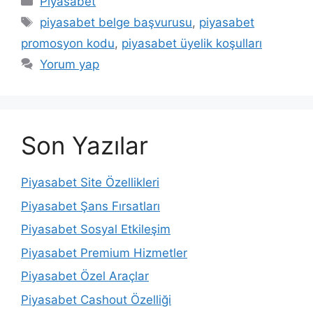
Piyasabet
Etiketler
piyasabet belge başvurusu
,
piyasabet
promosyon kodu
,
piyasabet üyelik koşulları
Yorum yap
Son Yazılar
Piyasabet Site Özellikleri
Piyasabet Şans Fırsatları
Piyasabet Sosyal Etkileşim
Piyasabet Premium Hizmetler
Piyasabet Özel Araçlar
Piyasabet Cashout Özelliği