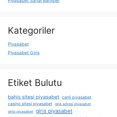
Piyasabet Sanal Bahisler
Kategoriler
Piyasabet
Piyasabet Giriş
Etiket Bulutu
bahis sitesi piyasabet
canli piyasabet
casino sitesi piyasabet
giris adresi piyasabet
giris piyasabet
girisi piyasabet