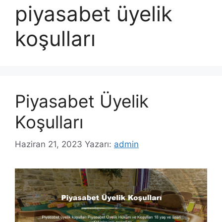
piyasabet üyelik
koşulları
Piyasabet Üyelik
Koşulları
Haziran 21, 2023
Yazarı:
admin