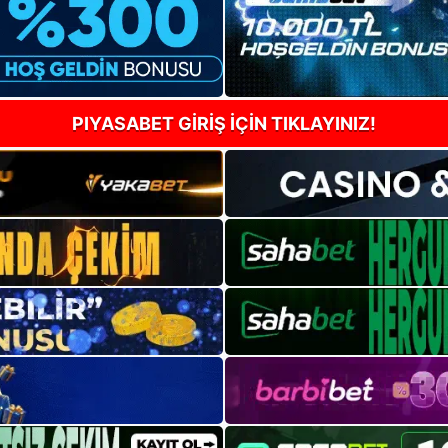
PIYASABET GİRİŞ İÇİN TIKLAYINIZ!